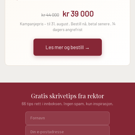
kr 39 000
kr 44 000
Kampanjepris – til 31. august · Bestill nå, betal senere · 14
dagers angrefrist
Les mer og bestill →
Gratis skrivetips fra rektor
66 tips rett i innboksen. Ingen spam, kun inspirasjon.