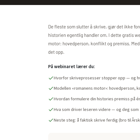
De fleste som slutter å skrive, gjør det ikke fo
historien egentlig handler om. I dette gratis w
motor: hovedperson, konflikt og premiss. Med m
det opp.
På webinaret lærer du:
Hvorfor skriveprosesser stopper opp — og hv
Modellen «romanens motor»: hovedperson, ko
Hvordan formulere din histories premiss på é
Hva som driver leseren videre — og deg som 
Neste steg: å faktisk skrive ferdig (bro til Års