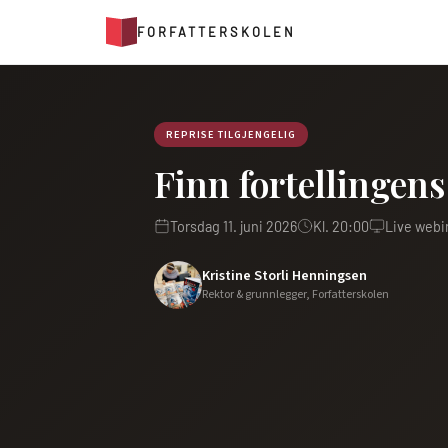
FORFATTERSKOLEN
REPRISE TILGJENGELIG
Finn fortellingen
Torsdag 11. juni 2026
Kl. 20:00
Live webin
Kristine Storli Henningsen
Rektor & grunnlegger, Forfatterskolen