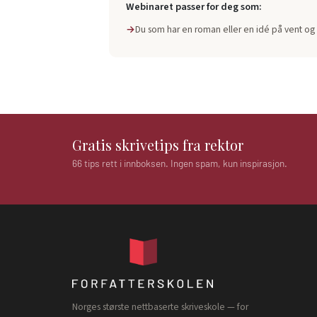
Webinaret passer for deg som:
Du som har en roman eller en idé på vent og 
Gratis skrivetips fra rektor
66 tips rett i innboksen. Ingen spam, kun inspirasjon.
Norges største nettbaserte skriveskole — for