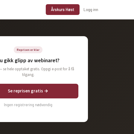
Årskurs Høst
Logg inn
Reprisen er klar
u gikk glipp av webinaret?
— se hele opptaket gratis. Oppgi e-post for å få
tilgang.
Se reprisen gratis →
Ingen registrering nødvendig