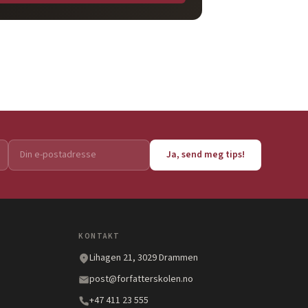
Ja, send meg tips!
KONTAKT
Lihagen 21, 3029 Drammen
post@forfatterskolen.no
+47 411 23 555