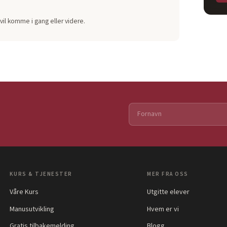
vil komme i gang eller videre.
KURS & TJENESTER
MER FRA OSS
Våre Kurs
Utgitte elever
Manusutvikling
Hvem er vi
Gratis tilbakemelding
Blogg