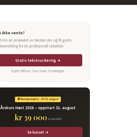
 ikke vente?
d inn en smakebit av teksten din og få gratis
akemelding fra en profesjonell redaktør.
Gratis tekstvurdering →
Opptil 500 ord. Svar innen 3 virkedager.
🎁 Kampanjepris – til 31. august
Årskurs Høst 2026 – oppstart 31. august
kr 39 000
kr 44 000
Se kurset →