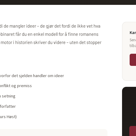
rdi de mangler ideer – de gjør det fordi de ikke vet hva
Kan
ebinaret får du en enkel modell for å finne romanens
Sen
otor i historien skriver du videre – uten det stopper
tilb
orfor det sjelden handler om ideer
nflikt og premiss
n setning
forfatter
kurs Høst)