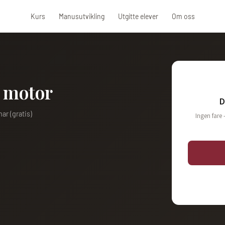
Kurs
Manusutvikling
Utgitte elever
Om oss
s motor
D
ar (gratis)
Ingen fare 