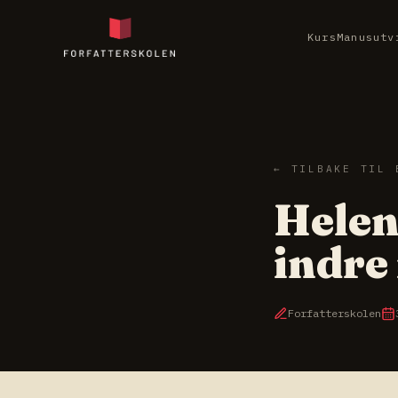
Kurs
Manusutv
← TILBAKE TIL 
Helen
indre
Forfatterskolen