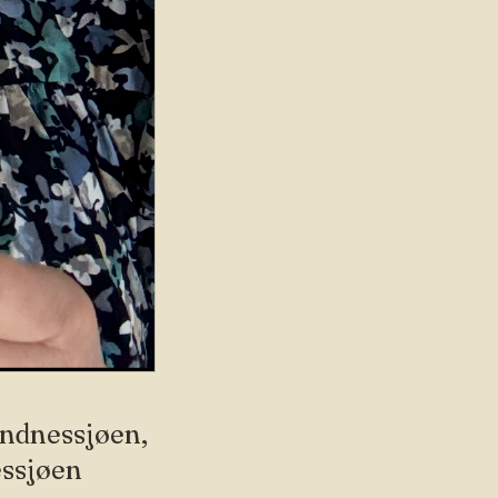
Sandnessjøen,
essjøen