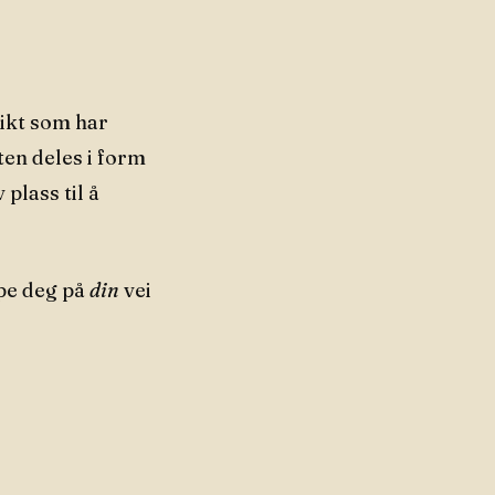
sikt som har
ten deles i form
 plass til å
lpe deg på
din
vei