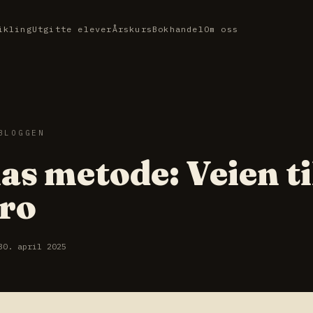
ikling
Utgitte elever
Årskurs
Bokhandel
Om oss
BLOGGEN
as metode: Veien ti
 ro
30. april 2025