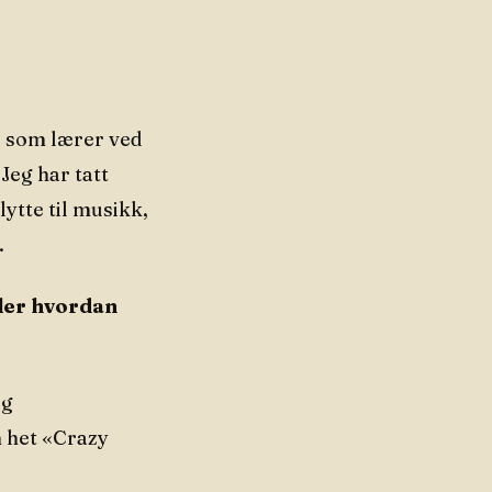
r som lærer ved
Jeg har tatt
ytte til musikk,
.
ller hvordan
og
 het «Crazy