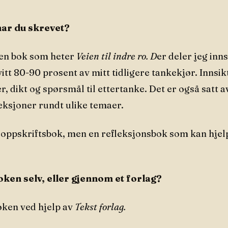
har du skrevet?
 en bok som heter
Veien til indre ro. D
er deler jeg inn
kvitt 80-90 prosent av mitt tidligere tankekjør. Innsik
r, dikt og spørsmål til ettertanke. Det er også satt av
eksjoner rundt ulike temaer.
n oppskriftsbok, men en refleksjonsbok som kan hje
boken selv, eller gjennom et forlag?
boken ved hjelp av
Tekst forlag.