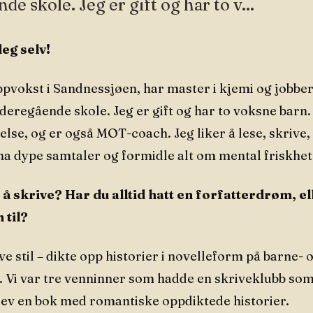
de skole. Jeg er gift og har to v...
deg selv!
oppvokst i Sandnessjøen, har master i kjemi og jobbe
eregående skole. Jeg er gift og har to voksne barn. 
se, og er også MOT-coach. Jeg liker å lese, skrive, l
ha dype samtaler og formidle alt om mental friskhet
å skrive? Har du alltid hatt en forfatterdrøm, e
 til?
ve stil – dikte opp historier i novelleform på barne- 
Vi var tre venninner som hadde en skriveklubb som
krev en bok med romantiske oppdiktede historier.