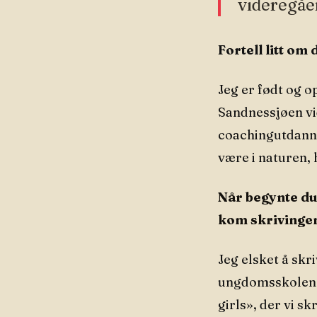
videregåen
Fortell litt om 
Jeg er født og 
Sandnessjøen vid
coachingutdannel
være i naturen, 
Når begynte du 
kom skrivingen
Jeg elsket å skri
ungdomsskolen. 
girls», der vi s