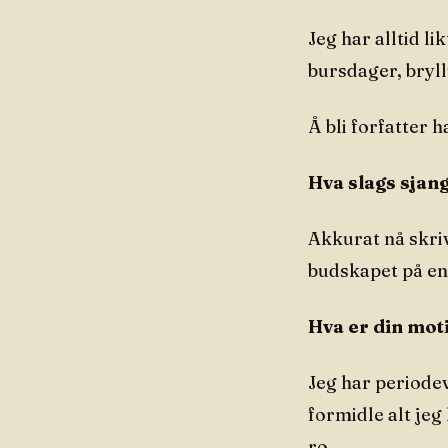
Jeg har alltid l
bursdager, bryl
Å bli forfatter 
Hva slags sjang
Akkurat nå skriv
budskapet på en 
Hva er din mot
Jeg har periodev
formidle alt jeg
ro.