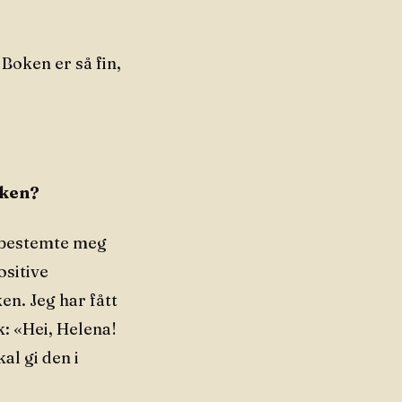
Boken er så fin,
oken?
g bestemte meg
ositive
en. Jeg har fått
k: «Hei, Helena!
al gi den i