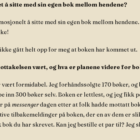
t å sitte med sin egen bok mellom hendene?
mosjonelt å sitte med sin egen bok mellom hendene. 
kke!
 ikke gått helt opp for meg at boken har kommet ut.
ttakelsen vært, og hva er planene videre for b
 vært formidabel. Jeg forhåndssolgte 170 bøker, o
e inn 300 bøker selv. Boken er lettlest, og jeg fikk p
er på
messenger
dagen etter at folk hadde mottatt bok
ive tilbakemeldinger på boken, der en av dem er sli
 bok du har skrevet. Kan jeg bestille et par til? Jeg sk