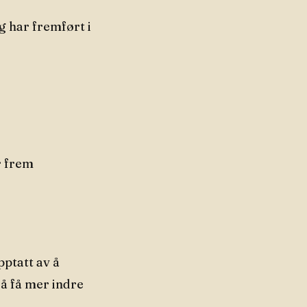
eg har fremført i
r frem
pptatt av å
 å få mer indre