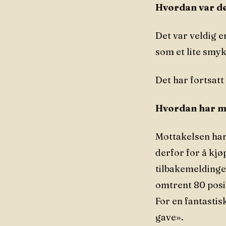
Hvordan var de
Det var veldig e
som et lite smy
Det har fortsatt
Hvordan har mo
Mottakelsen har
derfor for å kjøp
tilbakemelding
omtrent 80 posit
For en fantastisk
gave».