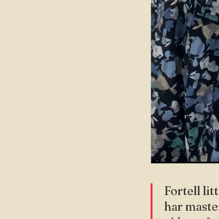
Fortell li
har maste