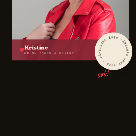
ÅRSKURS HØST 2026 • PÅMELDING ÅPEN •
Kristine
GRUNNLEGGER & REKTOR
søk!