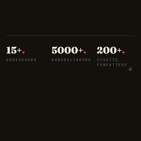
15+
.
5000+
.
200+
.
SKRIVEKURS
KURSDELTAKERE
UTGITTE
FORFATTERE
❄ JULEANTOLOGI 2026 — SEND INN TEKSTEN
DIN!
frist 31. august · alle kan delta
LES MER
✳
egen redaktør
✳
mentormøter hv