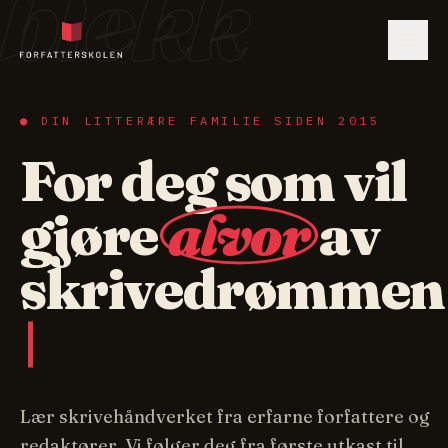
blekk
● DIN LITTERÆRE FAMILIE SIDEN 2015
For deg som vil
gjøre
alvor
av
skrivedrømmen
Lær skrivehåndverket fra erfarne forfattere og
redaktører. Vi følger deg fra første utkast til